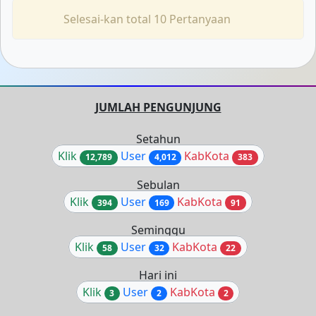
Selesai-kan total 10 Pertanyaan
JUMLAH PENGUNJUNG
Setahun
Klik
User
KabKota
12,789
4,012
383
Sebulan
Klik
User
KabKota
394
169
91
Seminggu
Klik
User
KabKota
58
32
22
Hari ini
Klik
User
KabKota
3
2
2