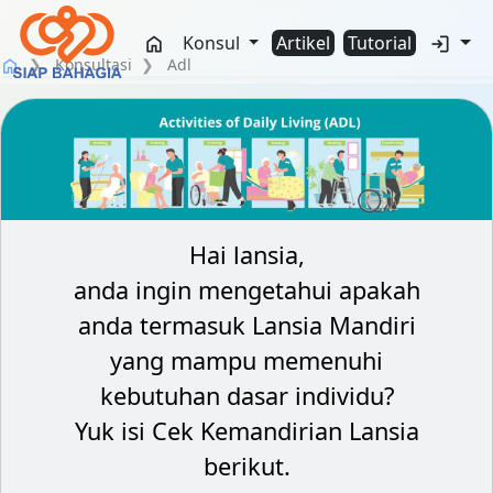
Konsul
Artikel
Tutorial
home
login
Konsultasi
Adl
home
Hai lansia,
anda ingin mengetahui apakah
anda termasuk Lansia Mandiri
yang mampu memenuhi
kebutuhan dasar individu?
Yuk isi Cek Kemandirian Lansia
berikut.