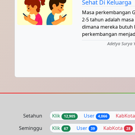
Sehat Di Keluarga
Masa perkembangan Gol
2-5 tahun adalah masa 
dimana mereka butuh 
perkembangan menjadi 
Adetya Surya 
Setahun
Klik
User
KabKot
12,905
4,066
Seminggu
Klik
User
KabKota
67
39
28