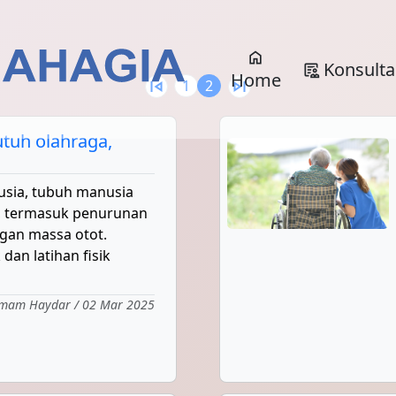
home
Konsulta
clinical_notes
Home
skip_previous
skip_next
1
2
utuh olahraga,
usia, tubuh manusia
, termasuk penurunan
ngan massa otot.
 dan latihan fisik
mam Haydar / 02 Mar 2025