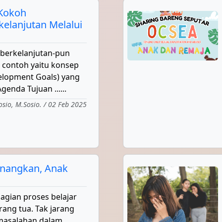
Kokoh
elanjutan Melalui
berkelanjutan-pun
i contoh yaitu konsep
elopment Goals) yang
enda Tujuan ......
osio, M.Sosio. / 02 Feb 2025
nangkan, Anak
agian proses belajar
rang tua. Tak jarang
rmasalahan dalam