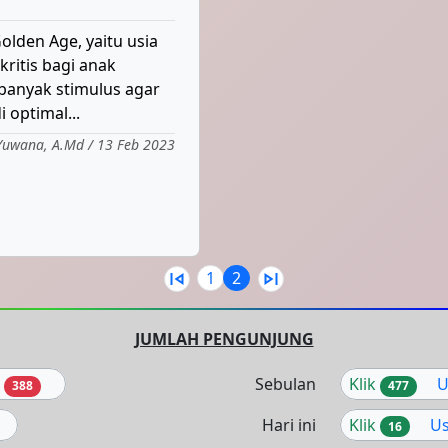
den Age, yaitu usia
kritis bagi anak
banyak stimulus agar
optimal...
Yuwana, A.Md / 13 Feb 2023
skip_previous
skip_next
1
2
JUMLAH PENGUNJUNG
a
Sebulan
Klik
U
388
477
Hari ini
Klik
Us
16