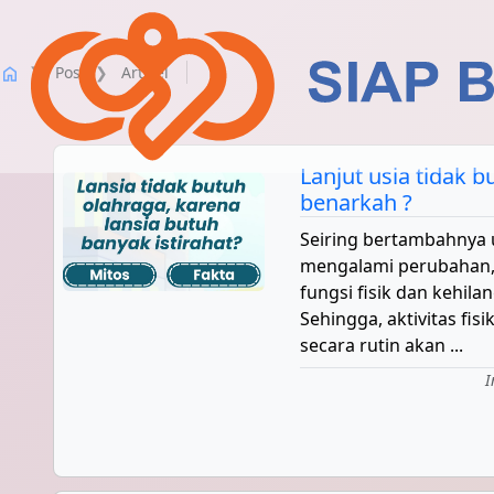
Post
Artikel
home
Lanjut usia tidak b
benarkah ?
Seiring bertambahnya 
mengalami perubahan
fungsi fisik dan kehila
Sehingga, aktivitas fisik
secara rutin akan ...
I