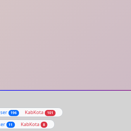
ser
KabKota
196
101
er
KabKota
11
8