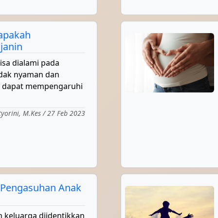
 apakah
janin
bisa dialami pada
idak nyaman dan
h dapat mempengaruhi
tyorini, M.Kes / 27 Feb 2023
 Pengasuhan Anak
 keluarga diidentikkan